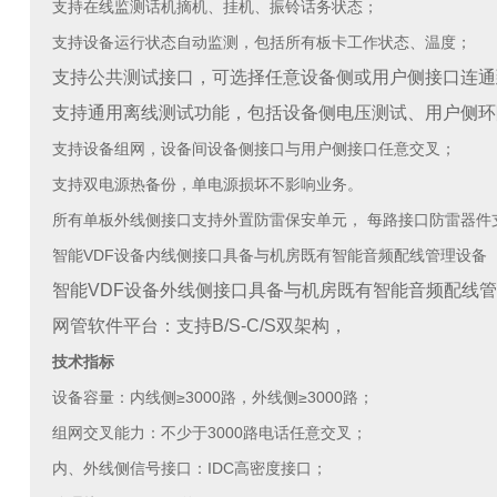
支持在线监测话机摘机、挂机、振铃话务状态；
支持设备运行状态自动监测，包括所有板卡工作状态、温度；
支持公共测试接口，可选择任意设备侧或用户侧接口连通
支持通用离线测试功能，包括设备侧电压测试、用户侧环
支持设备组网，设备间设备侧接口与用户侧接口任意交叉；
支持双电源热备份，单电源损坏不影响业务。
所有单板外线侧接口支持外置防雷保安单元， 每路接口防雷器件
智能VDF设备内线侧接口具备与机房既有智能音频配线管理设备
智能VDF设备外线侧接口具备与机房既有智能音频配线
网管软件平台：支持B/S-C/S双架构，
技术指标
设备容量：内线侧
≥3000
路，外线侧
≥3000
路；
组网交叉能力：不少于3000路电话任意交叉；
内、外线侧信号接口：IDC高密度接口；