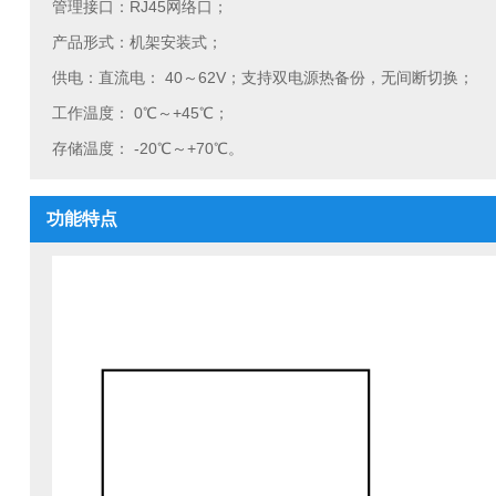
管理接口：
RJ45
网络口；
产品形式：机架安装式；
供电：直流电：
40
～
62V
；支持双电源热备份，无间断切换；
工作温度： 0℃～+45℃；
存储温度： -20℃～+70℃。
功能特点