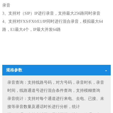
录
音
3、
支持对（
SIP
）
IP
进行录音，支持最大
256
路同时录
音
4、
支持对
FXS/FX0/E1/IP
同时进行混合录音，模拟最大
64
路，
E1
最大
4
个，
IP
最大并发
64
路
规格参数
录音查询：支持线路号码，对方号码，录音时长，录音
时间，线路通道号进行混合条件查询，支持模糊查询
录音统计：支持对每个通道进行来电、去电、已接、未
接等录音数量及通话时长进行分析，统计