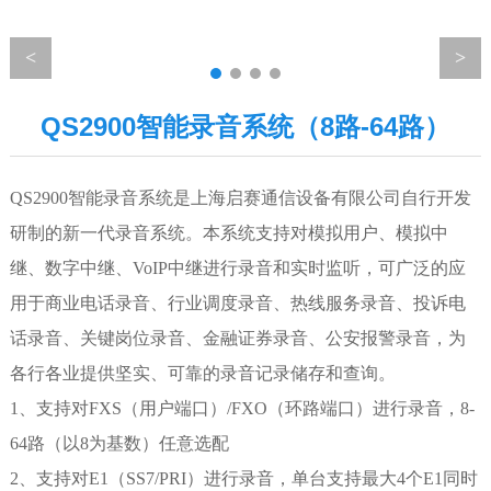
QS2900智能录音系统（8路-64路）
QS2900智能录音系统是上海启赛通信设备有限公司自行开发
研制的新一代录音系统。本系统支持对模拟用户、模拟中
继、数字中继、VoIP中继进行录音和实时监听，可广泛的应
用于商业电话录音、行业调度录音、热线服务录音、投诉电
话录音、关键岗位录音、金融证券录音、公安报警录音，为
各行各业提供坚实、可靠的录音记录储存和查询。
1、
支持对
FXS
（用户端口）
/FXO
（环路端口）进行录音，
8
-
64
路（以
8
为基数）任意选
配
2、
支持对
E1
（
SS7/PRI
）进行录音，单台支持
最大
4
个
E1
同时